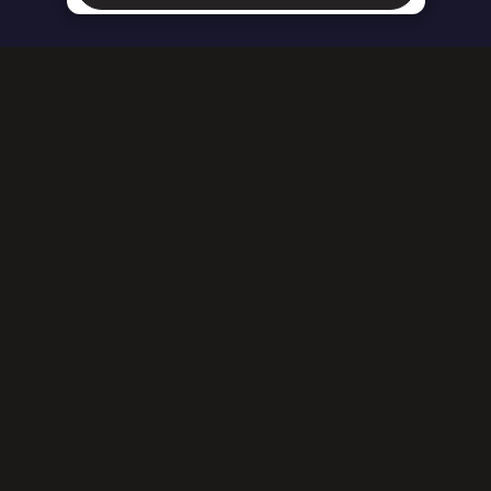
Ascolta e leggi i tuoi libri preferiti. Sempre e