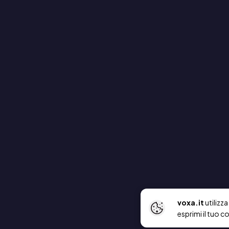
voxa.it
utilizz
esprimi il tuo c