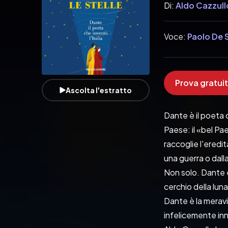
Di:
Aldo Cazzull
Voce:
Paolo De 
Prova gratuit
Ascolta l'estratto
Dante è il poeta c
Paese: il «bel Pae
raccoglie l'eredit
una guerra o dall
Non solo. Dante è
cerchio della luna
Dante è la meravig
infelicemente inn