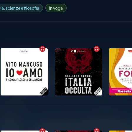
ia, scienze e filosofia
In voga