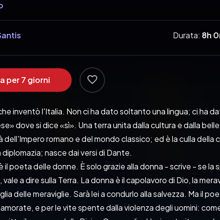
o
Santis
Durata:
8h 
a per 7 giorni
he inventò l'Italia. Non ci ha dato soltanto una lingua; ci ha da
se» dove si dice «sì». Una terra unita dalla cultura e dalla bell
à dell'Impero romano e del mondo classico; ed è la culla della c
a diplomazia; nasce dai versi di Dante.
 il poeta delle donne. È solo grazie alla donna - scrive - se l
, vale a dire sulla Terra. La donna è il capolavoro di Dio, la mer
lia delle meraviglie. Sarà lei a condurlo alla salvezza. Ma il p
amorate, e per le vite spente dalla violenza degli uomini: come