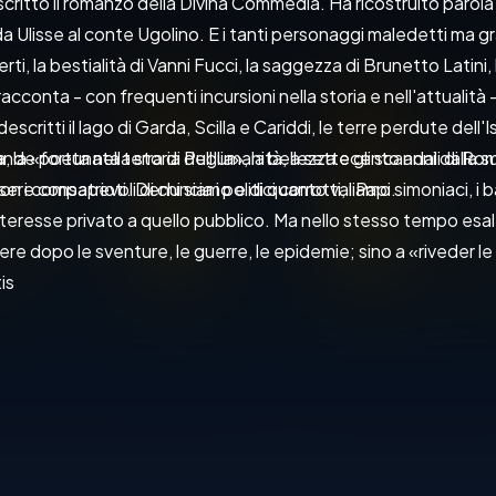
critto il romanzo della Divina Commedia. Ha ricostruito parola pe
 da Ulisse al conte Ugolino. E i tanti personaggi maledetti ma g
rti, la bestialità di Vanni Fucci, la saggezza di Brunetto Latini, 
cconta - con frequenti incursioni nella storia e nell'attualità - l'
ritti il lago di Garda, Scilla e Cariddi, le terre perdute dell'Ist
la «fortunata terra di Puglia», la bellezza e gli scandali di Ro
rande poeta nella storia dell'umanità, a settecento anni dalla su
i compatrioti. Denuncia i politici corrotti, i Papi simoniaci, i ban
sere consapevoli di chi siamo e di quanto valiamo.
eresse privato a quello pubblico. Ma nello stesso tempo esalta
ere dopo le sventure, le guerre, le epidemie; sino a «riveder le 
s

:  ARNOLDO MONDADORI EDITORE