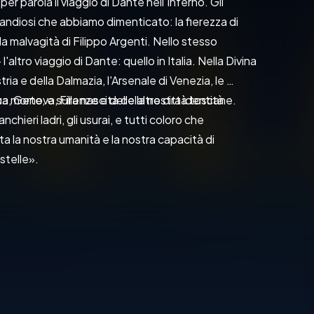
r parola il viaggio di Dante nell'Inferno. Gli 
randiosi che abbiamo dimenticato: la fierezza di 
la malvagità di Filippo Argenti. Nello stesso 
altro viaggio di Dante: quello in Italia. Nella Divina 
ria e della Dalmazia, l'Arsenale di Venezia, le 
ma, Genova, Firenze e delle altre città toscane. 
a morte, e sulla nascita della nostra identità 
chieri ladri, gli usurai, e tutti coloro che 
 la nostra umanità e la nostra capacità di 
stelle».