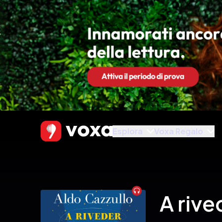
Esplora
Voxa Regalo
Audiobook
A rive