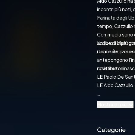
Aldo Cazzullo ha s
incontri più noti,
Farinata degli Ube
tempo, Cazzullo ra
Commedia sono desc
acque di Mantova, 
Un libro sul più g
Dante è severo con 
nazionale; per es
antepongono l'int
resistere e rinasc
contributori

LE Paolo De Santi
Pubblicato da
Mostra di più
Categorie