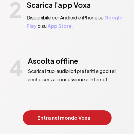
2
Scarica l'app Voxa
Disponibile per Android e iPhone su
Google
Play
o su
App Store
.
4
Ascolta offline
Scarica i tuoi audiolibri preferiti e goditeli
anche senza connessione a Internet.
Entra nel mondo Voxa