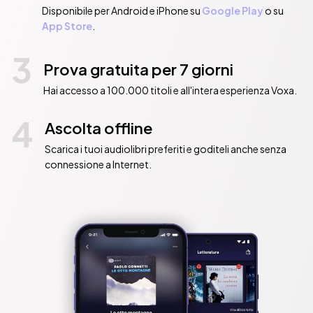
Disponibile per Android e iPhone su
Google Play
o su
App Store
.
3
Prova gratuita per 7 giorni
Hai accesso a 100.000 titoli e all'intera esperienza Voxa.
4
Ascolta offline
Scarica i tuoi audiolibri preferiti e goditeli anche senza
connessione a Internet.