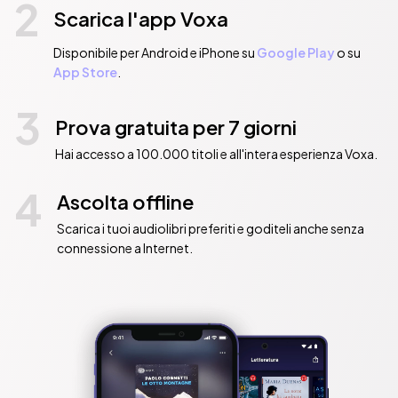
2
Scarica l'app Voxa
Disponibile per Android e iPhone su
Google Play
o su
App Store
.
3
Prova gratuita per 7 giorni
Hai accesso a 100.000 titoli e all'intera esperienza Voxa.
4
Ascolta offline
Scarica i tuoi audiolibri preferiti e goditeli anche senza
connessione a Internet.