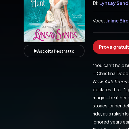
Di:
Lynsay Sand
Voce:
Jaime Birc
Prova gratuit
Ascolta l'estratto
“You can’t help bu
—Christina Dodd
New York Times
 
declares that, “L
magic—be it her d
stories, or her 
ride, as a rakish 
ignored years ear