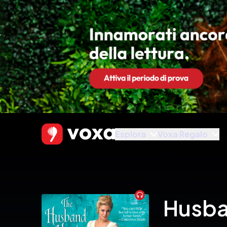
Esplora
Voxa Regalo
Audiobook
Husba