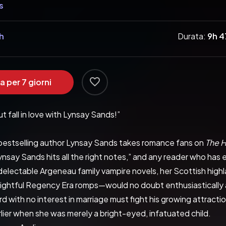
s
h
Durata:
9h 
a per 7 giorni
t fall in love with Lynsay Sands!”
bestselling author Lynsay Sands takes romance fans on 
The 
ynsay Sands hits all the right notes,” and any reader who ha
electable Argeneau family vampire novels, her Scottish highla
delightful Regency Era romps—would no doubt enthusiastically 
lord with no interest in marriage must fight his growing attract
lier when she was merely a bright-eyed, infatuated child. 