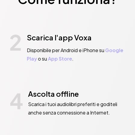
2
Scarica l'app Voxa
Disponibile per Android e iPhone su
Google
Play
o su
App Store
.
4
Ascolta offline
Scarica i tuoi audiolibri preferiti e goditeli
anche senza connessione a Internet.