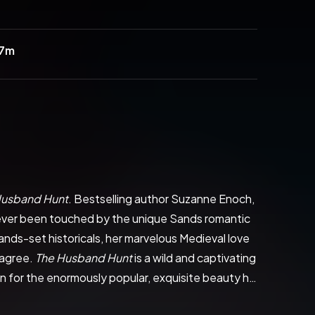
47m
Husband Hunt
. Bestselling author Suzanne Enoch, 
s ever been touched by the unique Sands romantic 
nds-set historicals, her marvelous Medieval love 
agree. 
The Husband Hunt
 is a wild and captivating 
ion for the enormously popular, exquisite beauty he 