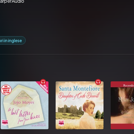
HarperAudio
bri in inglese