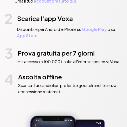
Crea il tuo
account gratuito qui.
2
Scarica l'app Voxa
Disponibile per Android e iPhone su
Google Play
o su
App Store
.
3
Prova gratuita per 7 giorni
Hai accesso a 100.000 titoli e all'intera esperienza Voxa.
4
Ascolta offline
Scarica i tuoi audiolibri preferiti e goditeli anche senza
connessione a Internet.