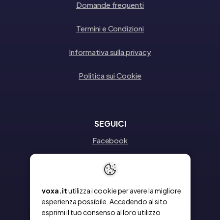
Domande frequenti
Termini e Condizioni
Informativa sulla privacy
Politica sui Cookie
SEGUICI
Facebook
Instagram
Linkedin
voxa.it
utilizza i cookie per avere la migliore
esperienza possibile. Accedendo al sito
esprimi il tuo consenso al loro utilizzo