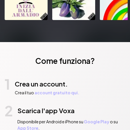
Come funziona?
1
Crea un account.
Crea il tuo
account gratuito qui.
2
Scarica l'app Voxa
Disponibile per Android e iPhone su
Google Play
o su
App Store
.