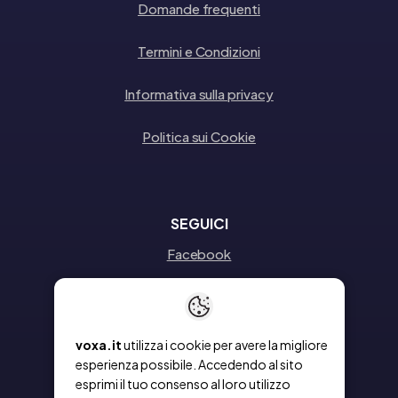
Domande frequenti
Termini e Condizioni
Informativa sulla privacy
Politica sui Cookie
SEGUICI
Facebook
Instagram
Linkedin
voxa.it
utilizza i cookie per avere la migliore
esperienza possibile. Accedendo al sito
esprimi il tuo consenso al loro utilizzo