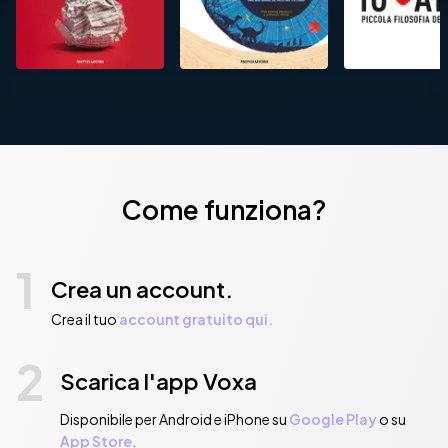
Come funziona?
1
Crea un account.
Crea il tuo
account gratuito qui.
2
Scarica l'app Voxa
Disponibile per Android e iPhone su
Google Play
o su
App Store
.