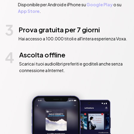
Disponibile per Android e iPhone su
Google Play
o su
App Store
.
3
Prova gratuita per 7 giorni
Hai accesso a 100.000 titoli e all'intera esperienza Voxa.
4
Ascolta offline
Scarica i tuoi audiolibri preferiti e goditeli anche senza
connessione a Internet.