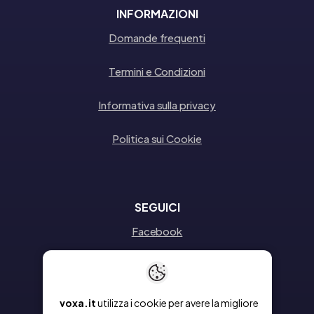
INFORMAZIONI
Domande frequenti
Termini e Condizioni
Informativa sulla privacy
Politica sui Cookie
SEGUICI
Facebook
Instagram
Linkedin
voxa.it
utilizza i cookie per avere la migliore