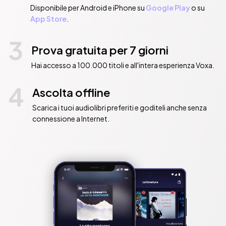
Disponibile per Android e iPhone su
Google Play
o su
App Store
.
3
Prova gratuita per 7 giorni
Hai accesso a 100.000 titoli e all'intera esperienza Voxa.
4
Ascolta offline
Scarica i tuoi audiolibri preferiti e goditeli anche senza
connessione a Internet.