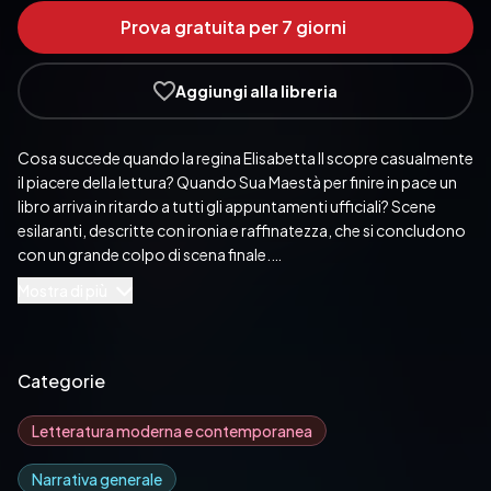
Prova gratuita per 7 giorni
Aggiungi alla libreria
Cosa succede quando la regina Elisabetta II scopre casualmente 
il piacere della lettura? Quando Sua Maestà per finire in pace un 
libro arriva in ritardo a tutti gli appuntamenti ufficiali? Scene 
esilaranti, descritte con ironia e raffinatezza, che si concludono 
con un grande colpo di scena finale.
Pubblicato da:  Emons Audiolibri
Mostra di più
Categorie
Letteratura moderna e contemporanea
Narrativa generale