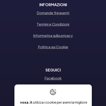
INFORMAZIONI
Domande frequenti
Termini e Condizioni
Informativa sulla privacy
Politica sui Cookie
SEGUICI
Facebook
Instagram
Linkedin
voxa.it
utilizza i cookie per avere la migliore