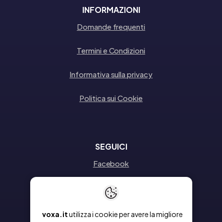
INFORMAZIONI
Domande frequenti
Termini e Condizioni
Informativa sulla privacy
Politica sui Cookie
SEGUICI
Facebook
Instagram
Linkedin
voxa.it
utilizza i cookie per avere la migliore