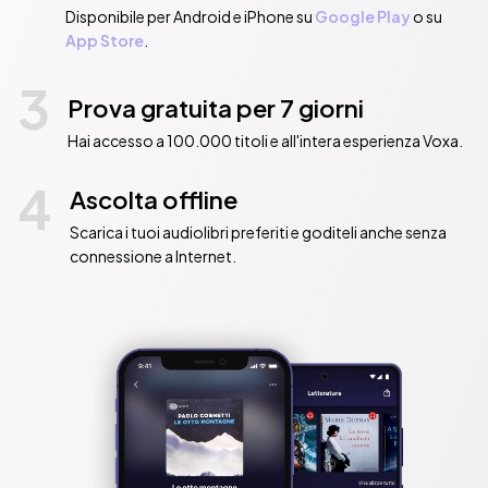
Disponibile per Android e iPhone su
Google Play
o su
App Store
.
3
Prova gratuita per 7 giorni
Hai accesso a 100.000 titoli e all'intera esperienza Voxa.
4
Ascolta offline
Scarica i tuoi audiolibri preferiti e goditeli anche senza
connessione a Internet.