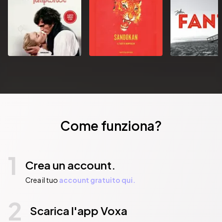
Come funziona?
1
Crea un account.
Crea il tuo
account gratuito qui.
2
Scarica l'app Voxa