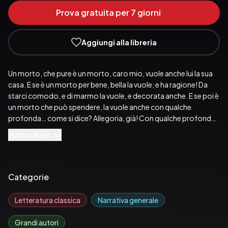
Prova gratuita per 7 giorni
Aggiungi alla libreria
Un morto, che pure è un morto, caro mio, vuole anche lui la sua 
casa. E se è un morto per bene, bella la vuole; e ha ragione! Da 
starci comodo, e di marmo la vuole, e decorata anche. E se poi è 
un morto che può spendere, la vuole anche con qualche 
profonda… come si dice? Allegoria, già! Con qualche profonda 
allegoria d’un grande scultore come me. Una bella lapide latina: 
Mostra di più
HIC JACET… chi fu, chi non fu… 
Pubblicato da:  Teatroformattivo
Categorie
Letteratura classica
Narrativa generale
Grandi autori