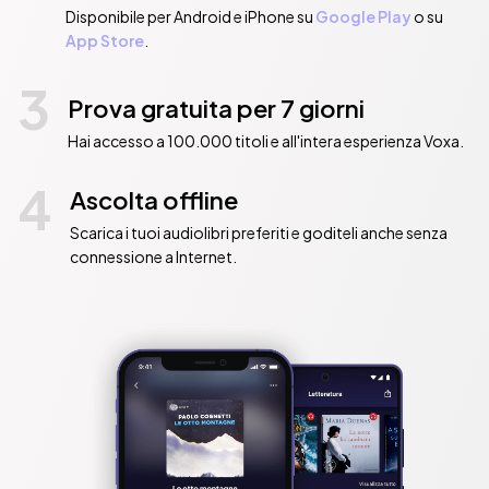
Disponibile per Android e iPhone su
Google Play
o su
App Store
.
3
Prova gratuita per 7 giorni
Hai accesso a 100.000 titoli e all'intera esperienza Voxa.
4
Ascolta offline
Scarica i tuoi audiolibri preferiti e goditeli anche senza
connessione a Internet.