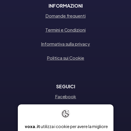
INFORMAZIONI
Domande frequenti
Termini e Condizioni
Informativa sulla privacy
Politica sui Cookie
SEGUICI
Facebook
Instagram
Linkedin
voxa.it
utilizza i cookie per avere la migliore