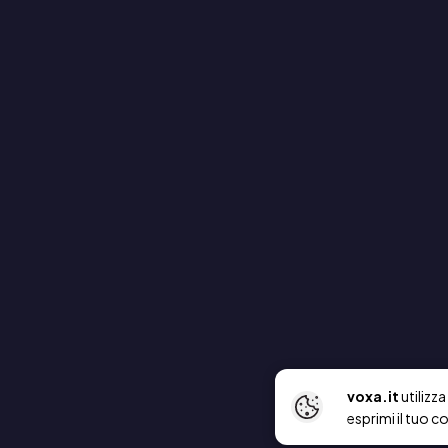
voxa.it
utilizz
esprimi il tuo c