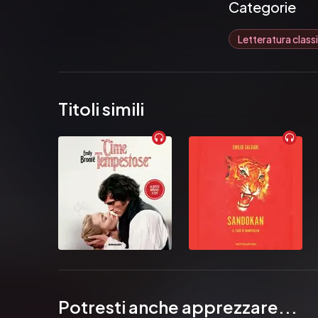
kindhearted Esmer
Categorie
misunderstanding 
Letteratura class
Pubblicato da:  Pa
Titoli simili
Potresti anche apprezzare...