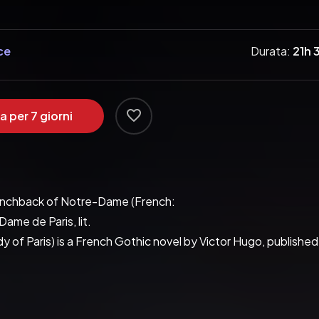
ce
Durata:
21h 
a per 7 giorni
    The Hunchback of Notre-Dame (French: 

otre-Dame de Paris, lit. 

    Our Lady of Paris) is a French Gothic novel by Victor Hugo, published 
  Set in medieval Paris, Victor Hugo's powerful historical romance 
It tells the story of the beautiful gypsy Esmeralda, condemn
 after her. Quasimodo, the deformed bell ringer of Notre-Dame 