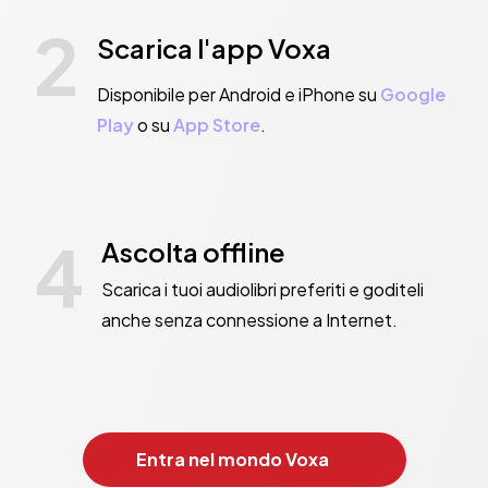
2
Scarica l'app Voxa
Disponibile per Android e iPhone su
Google
Play
o su
App Store
.
4
Ascolta offline
Scarica i tuoi audiolibri preferiti e goditeli
anche senza connessione a Internet.
Entra nel mondo Voxa