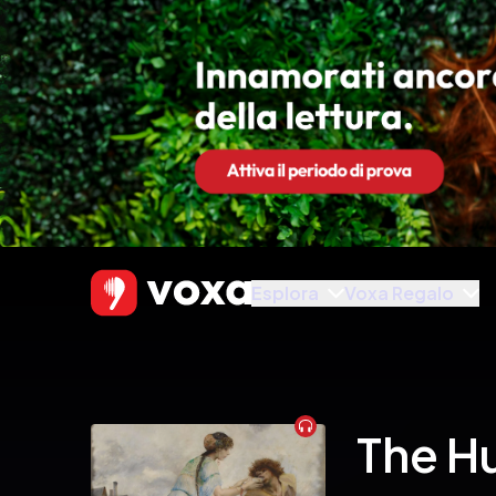
Esplora
Voxa Regalo
Audiobook
The H