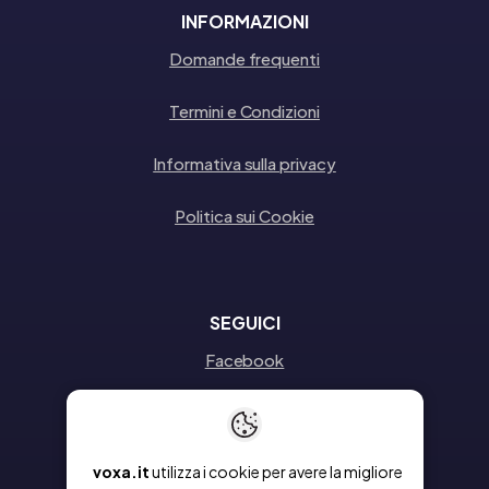
INFORMAZIONI
Domande frequenti
Termini e Condizioni
Informativa sulla privacy
Politica sui Cookie
SEGUICI
Facebook
Instagram
Linkedin
voxa.it
utilizza i cookie per avere la migliore