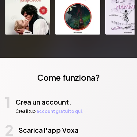
Come funziona?
1
Crea un account.
Crea il tuo
account gratuito qui.
2
Scarica l'app Voxa