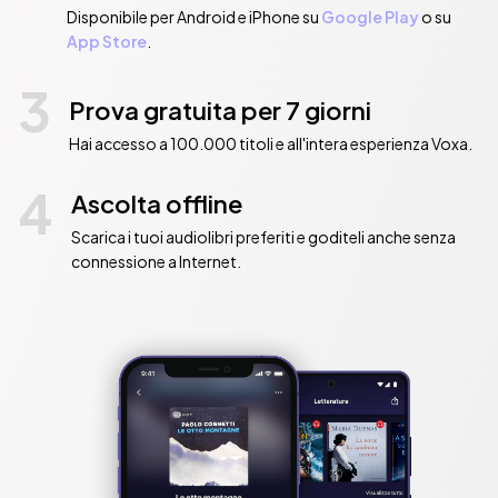
Disponibile per Android e iPhone su
Google Play
o su
App Store
.
3
Prova gratuita per 7 giorni
Hai accesso a 100.000 titoli e all'intera esperienza Voxa.
4
Ascolta offline
Scarica i tuoi audiolibri preferiti e goditeli anche senza
connessione a Internet.