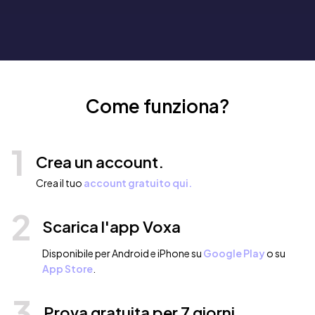
Come funziona?
1
Crea un account.
Crea il tuo
account gratuito qui.
2
Scarica l'app Voxa
Disponibile per Android e iPhone su
Google Play
o su
App Store
.
3
Prova gratuita per 7 giorni