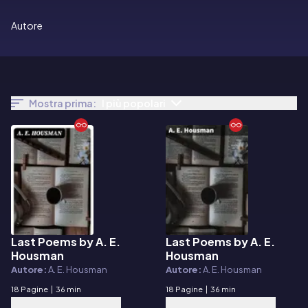
Autore
Mostra prima:
I più popolari
Last Poems by A. E.
Last Poems by A. E.
E-book
E-book
Housman
Housman
Autore:
A. E. Housman
Autore:
A. E. Housman
18 Pagine
|
36 min
18 Pagine
|
36 min