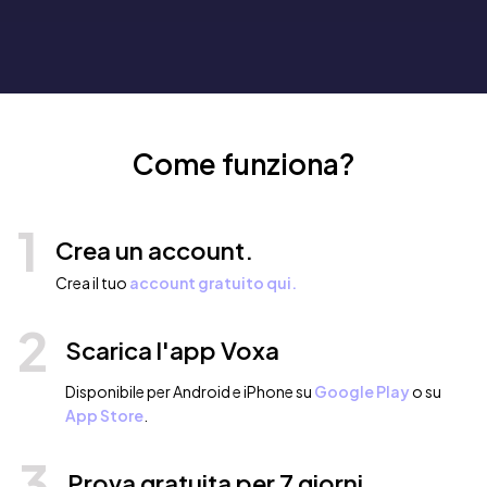
Come funziona?
1
Crea un account.
Crea il tuo
account gratuito qui.
2
Scarica l'app Voxa
Disponibile per Android e iPhone su
Google Play
o su
App Store
.
3
Prova gratuita per 7 giorni