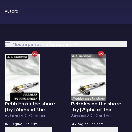
Autore
Mostra prima:
I più popolari
Pebbles on the shore
Pebbles on the shore
E-book
E-book
[by] Alpha of the
[by] Alpha of the
plough
plough
Autore:
A. G. Gardiner
Autore:
A. G. Gardiner
143 Pagine
|
6h 33m
143 Pagine
|
6h 33m