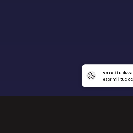
voxa.it
utilizz
esprimi il tuo c