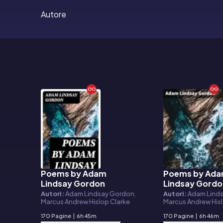
Autore
Poems by Adam
Poems by Ad
E-book
E-book
Lindsay Gordon
Lindsay Gord
Autori:
Adam Lindsay Gordon,
Autori:
Adam Lind
Marcus Andrew Hislop Clarke
Marcus Andrew Hisl
170 Pagine
|
6h 45m
170 Pagine
|
6h 46m