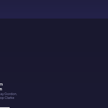
am
on
say Gordon,
op Clarke