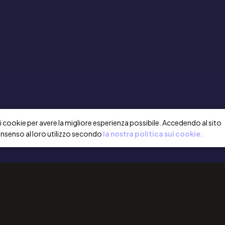
a i cookie per avere la migliore esperienza possibile. Accedendo al sito
onsenso al loro utilizzo secondo
la nostra politica sui cookie.