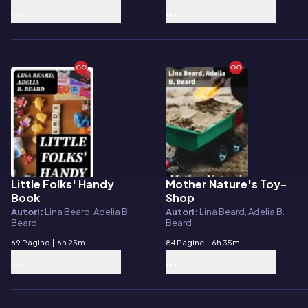
Little Folks' Handy
Mother Nature's Toy-
E-book
E-book
Book
Shop
Autori:
Lina Beard, Adelia B.
Autori:
Lina Beard, Adelia B.
Beard
Beard
69 Pagine
|
6h 25m
84 Pagine
|
6h 35m