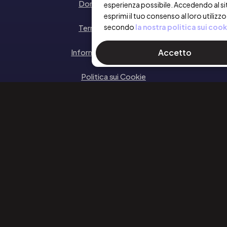
Domande frequenti
esperienza possibile. Accedendo al si
esprimi il tuo consenso al loro utilizzo
secondo
la nostra politica sui cook
Termini e Condizioni
Informativa sulla privacy
Accetto
Politica sui Cookie
SEGUICI
Facebook
Instagram
Linkedin