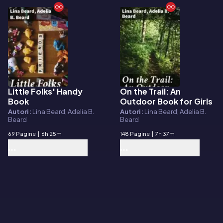
Little Folks' Handy
On the Trail: An
E-book
E-book
Book
Outdoor Book for Girls
Autori:
Lina Beard, Adelia B.
Autori:
Lina Beard, Adelia B.
Beard
Beard
69 Pagine
|
6h 25m
148 Pagine
|
7h 37m