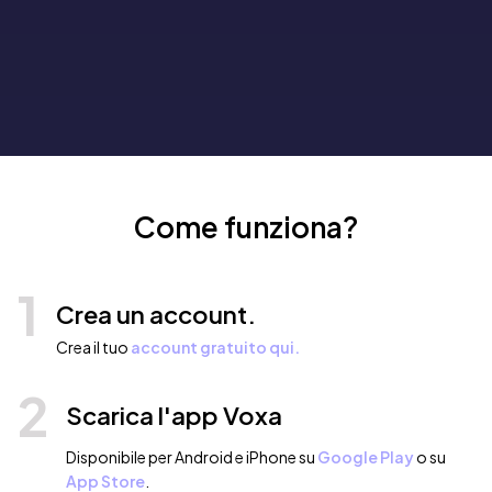
Come funziona?
1
Crea un account.
Crea il tuo
account gratuito qui.
2
Scarica l'app Voxa
Disponibile per Android e iPhone su
Google Play
o su
App Store
.