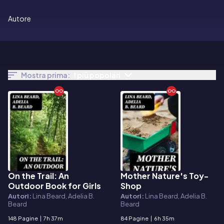
Autore
Mostra prima:
I più popolari
On the Trail: An
Mother Nature's Toy-
E-book
E-book
Outdoor Book for Girls
Shop
Autori:
Lina Beard, Adelia B.
Autori:
Lina Beard, Adelia B.
Beard
Beard
148 Pagine
|
7h 37m
84 Pagine
|
6h 35m