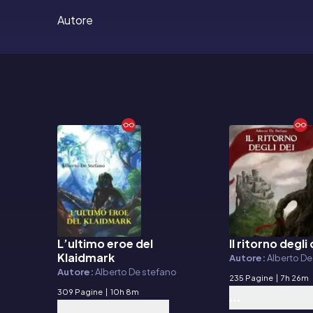
Autore
L’ultimo eroe del
Il ritorno degli 
E-book
E-book
Klaidmark
Autore:
Alberto De
Autore:
Alberto De stefano
235 Pagine
|
7h 26m
309 Pagine
|
10h 8m