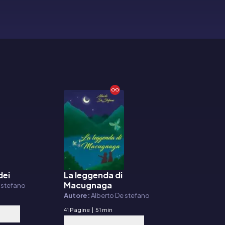
dei
La leggenda di
E-book
Macugnaga
 stefano
Autore:
Alberto De stefano
41 Pagine
|
51 min