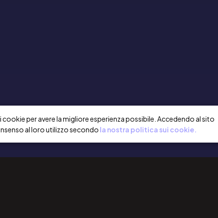
a i cookie per avere la migliore esperienza possibile. Accedendo al sito
onsenso al loro utilizzo secondo
la nostra politica sui cookie.