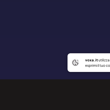
voxa.it
utilizz
esprimi il tuo c