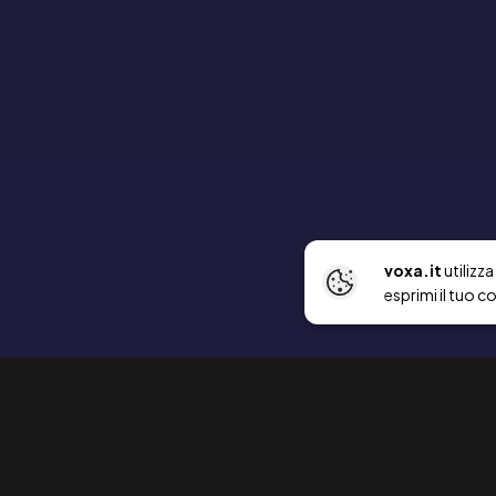
voxa.it
utilizz
esprimi il tuo c