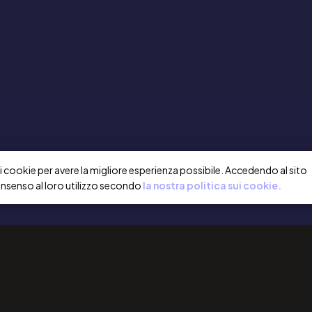
a i cookie per avere la migliore esperienza possibile. Accedendo al sito
onsenso al loro utilizzo secondo
la nostra politica sui cookie.