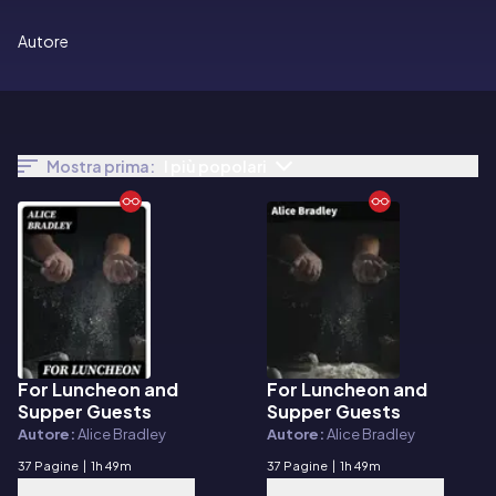
Autore
Mostra prima:
I più popolari
For Luncheon and
For Luncheon and
E-book
E-book
Supper Guests
Supper Guests
Autore:
Alice Bradley
Autore:
Alice Bradley
37 Pagine
|
1h 49m
37 Pagine
|
1h 49m