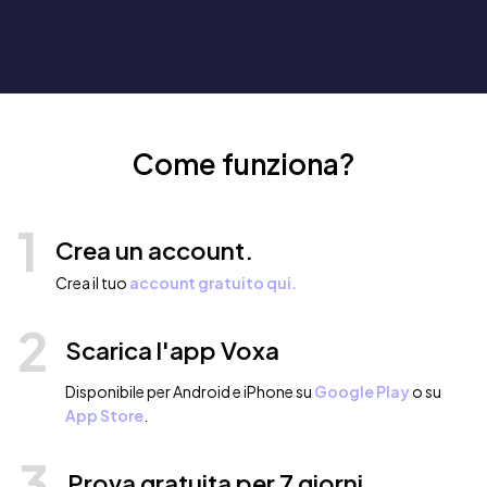
Come funziona?
1
Crea un account.
Crea il tuo
account gratuito qui.
2
Scarica l'app Voxa
Disponibile per Android e iPhone su
Google Play
o su
App Store
.
3
Prova gratuita per 7 giorni