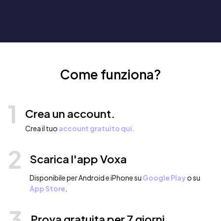
Come funziona?
1
Crea un account.
Crea il tuo
account gratuito qui.
2
Scarica l'app Voxa
Disponibile per Android e iPhone su
Google Play
o su
App Store
.
3
Prova gratuita per 7 giorni