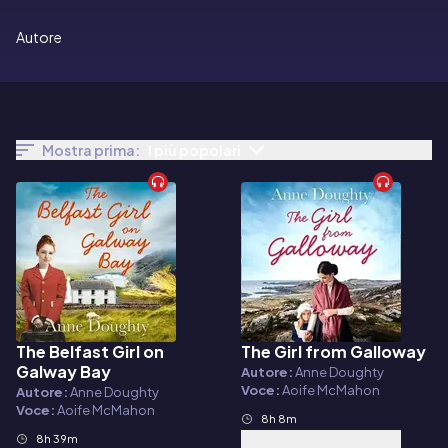
Autore
Mostra prima:
I più popolari
The Belfast Girl on
The Girl from Galloway
Audiolibro
Audiolibro
Galway Bay
Autore:
Anne Doughty
Voce:
Aoife McMahon
Autore:
Anne Doughty
Voce:
Aoife McMahon
8h 8m
8h 39m