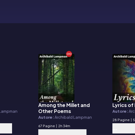
Among the Millet and
Lyrics of
E-book
E-book
Other Poems
d Lampman
Autore:
Ar
Autore:
Archibald Lampman
28 Pagine
|
5
67 Pagine
|
2h 34m