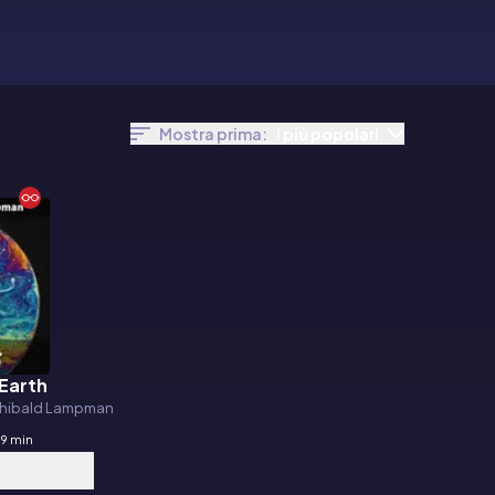
Mostra prima:
I più popolari
 Earth
chibald Lampman
9 min