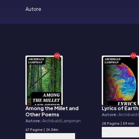
Autore
Among the Millet and
Lyrics of Earth
E-book
E-book
Other Poems
Autore:
Archibal
Autore:
Archibald Lampman
28 Pagine
|
59 min
67 Pagine
|
2h 34m