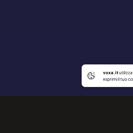
voxa.it
utilizz
esprimi il tuo c