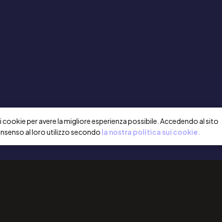
a i cookie per avere la migliore esperienza possibile. Accedendo al sito
onsenso al loro utilizzo secondo
la nostra politica sui cookie.