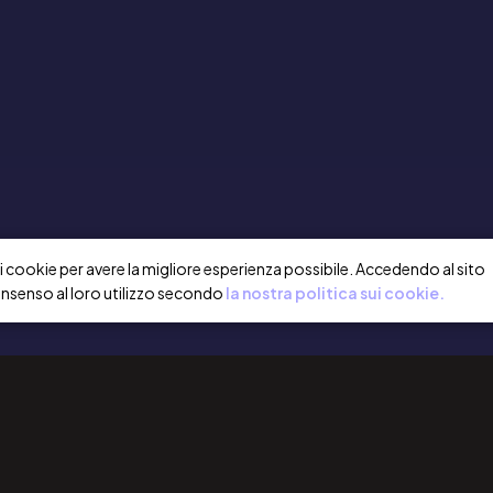
a i cookie per avere la migliore esperienza possibile. Accedendo al sito
onsenso al loro utilizzo secondo
la nostra politica sui cookie.