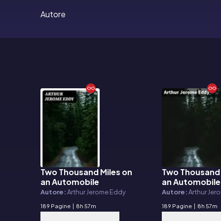
Autore
Two Thousand Miles on
Two Thousand 
E-book
E-book
an Automobile
an Automobile
Autore:
Arthur Jerome Eddy
Autore:
Arthur Je
189 Pagine
|
8h 57m
189 Pagine
|
8h 57m