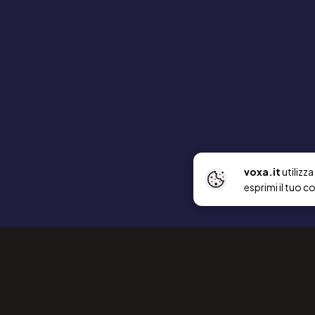
voxa.it
utilizz
esprimi il tuo c