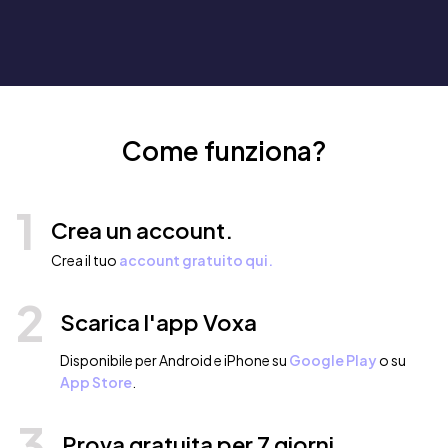
Come funziona?
1
Crea un account.
Crea il tuo
account gratuito qui.
2
Scarica l'app Voxa
Disponibile per Android e iPhone su
Google Play
o su
App Store
.
3
Prova gratuita per 7 giorni