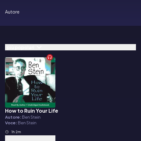
Autore
I più popolari
How to Ruin Your Life
Audiolibro
Autore:
Ben Stein
Voce:
Ben Stein
1h 2m