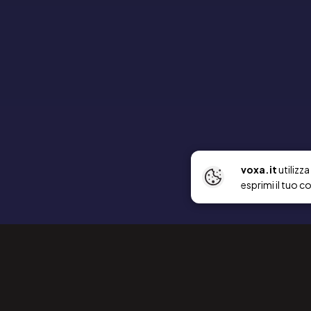
voxa.it
utilizz
esprimi il tuo c