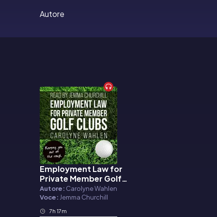
Autore
Employment Law for
Audiolibro
Private Member Golf
Clubs
Autore:
Carolyne Wahlen
Voce:
Jemma Churchill
7h 17m