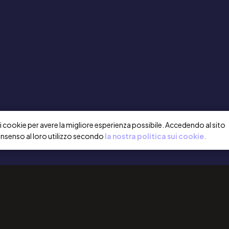
a i cookie per avere la migliore esperienza possibile. Accedendo al sito
onsenso al loro utilizzo secondo
la nostra politica sui cookie.