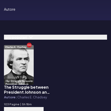
Autore
I più popolari
The Struggle between
E-book
President Johnson and
Congress over
Autore:
Charles E. Chadsey
Reconstruction
103 Pagine
|
5h 18m