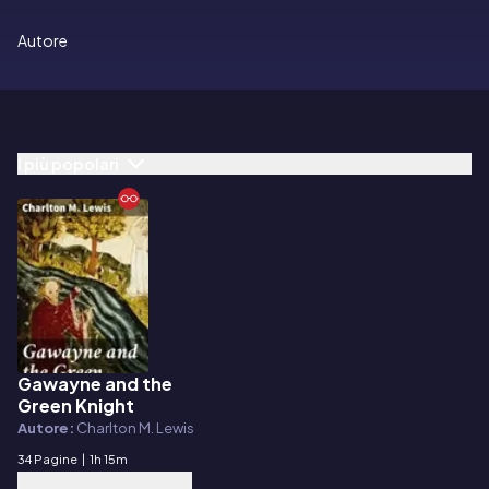
Autore
I più popolari
Gawayne and the
E-book
Green Knight
Autore:
Charlton M. Lewis
34 Pagine
|
1h 15m