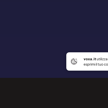
voxa.it
utilizz
esprimi il tuo c