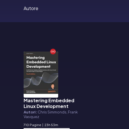
Autore
Mastering Embedded
E-book
Linux Development
Autori:
Chris Simmonds, Frank
Vasquez
710 Pagine
|
23h 53m