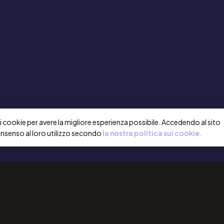
a i cookie per avere la migliore esperienza possibile. Accedendo al sito
onsenso al loro utilizzo secondo
la nostra politica sui cookie.