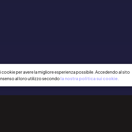
a i cookie per avere la migliore esperienza possibile. Accedendo al sito
onsenso al loro utilizzo secondo
la nostra politica sui cookie.