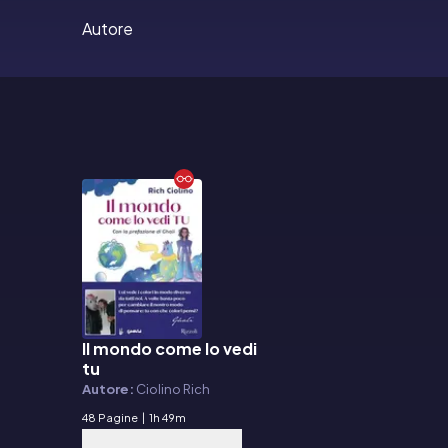
Autore
Il mondo come lo vedi
E-book
tu
Autore:
Ciolino Rich
48 Pagine
|
1h 49m