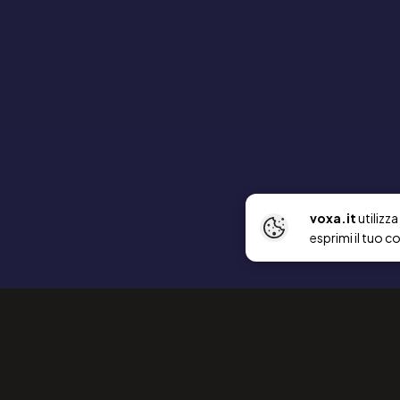
voxa.it
utilizz
esprimi il tuo c