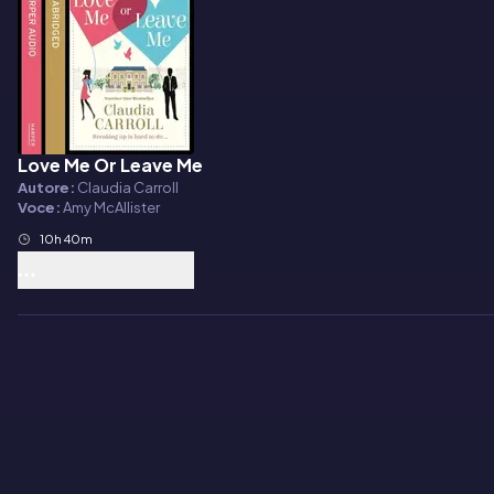
Love Me Or Leave Me
Audiolibro
Autore:
Claudia Carroll
Voce:
Amy McAllister
10h 40m