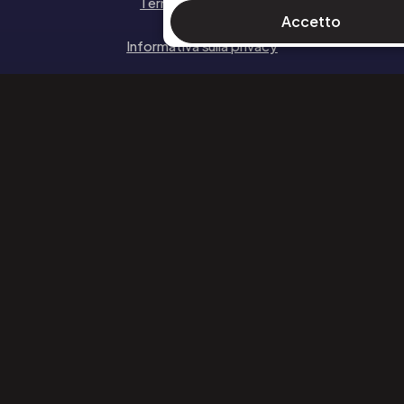
Termini e Condizioni
Accetto
Informativa sulla privacy
Politica sui Cookie
SEGUICI
Facebook
Instagram
Linkedin