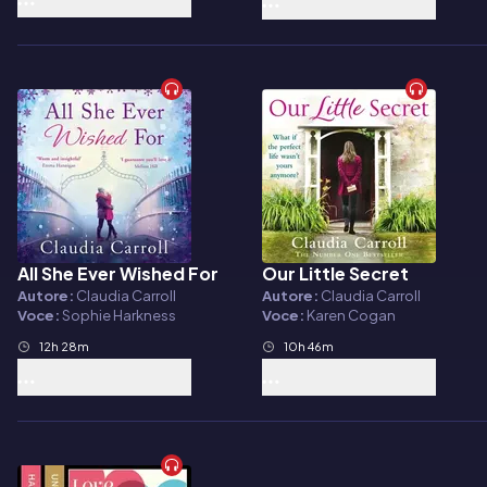
All She Ever Wished For
Our Little Secret
Audiolibro
Audiolibro
Autore:
Claudia Carroll
Autore:
Claudia Carroll
Voce:
Sophie Harkness
Voce:
Karen Cogan
12h 28m
10h 46m