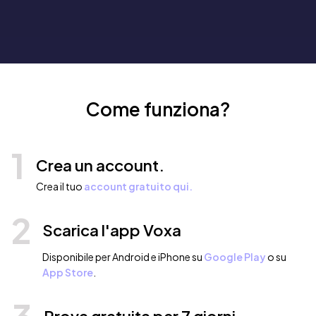
Come funziona?
1
Crea un account.
Crea il tuo
account gratuito qui.
2
Scarica l'app Voxa
Disponibile per Android e iPhone su
Google Play
o su
App Store
.