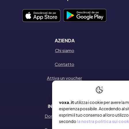
AZIENDA
Chi siamo
Contatto
Attiva un voucher
voxa.it
utilizza i cookie per avere la m
INFORMAZIONI
esperienza possibile. Accedendo al si
esprimi il tuo consenso al loro utilizzo
Domande frequenti
secondo
la nostra politica sui cook