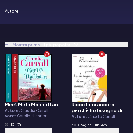
Autore
Mostra prima:
I più popolari
Meet Me In Manhattan
Ricordami ancora...
Audiolibro
E-book
perchè ho bisogno di
Autore:
Claudia Carroll
un uomo?
Voce:
Caroline Lennon
Autore:
Claudia Carroll
10h 17m
300 Pagine
|
11h 34m