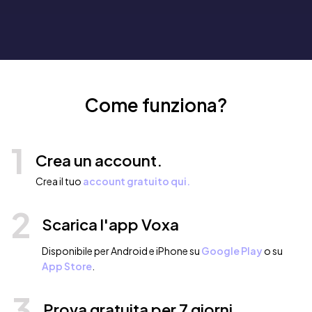
Come funziona?
1
Crea un account.
Crea il tuo
account gratuito qui.
2
Scarica l'app Voxa
Disponibile per Android e iPhone su
Google Play
o su
App Store
.
3
Prova gratuita per 7 giorni