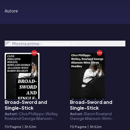
Autore
Mostra prima:
I più popolari
Broad-Sword and
Broad-Sword and
E-book
E-book
Single-Stick
Single-Stick
Autori:
Clive Phillipps-Wolley,
Autori:
Baron Rowland
Rowland George Allanson-
George Allanson-Winn
Winn Baron Headley
Headley, Clive Phillipps-Wolley
70 Pagine
|
3h 52m
70 Pagine
|
3h 52m