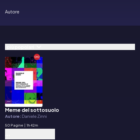
Autore
I più popolari
Meme del sottosuolo
E-book
Autore:
Daniele Zinni
50 Pagine
|
1h 42m