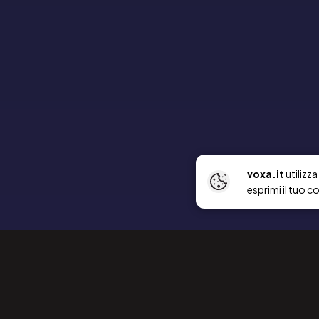
voxa.it
utilizz
esprimi il tuo c