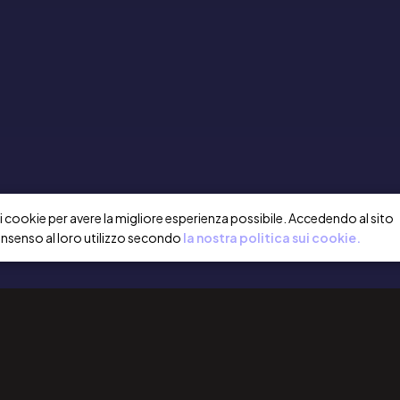
a i cookie per avere la migliore esperienza possibile. Accedendo al sito
onsenso al loro utilizzo secondo
la nostra politica sui cookie.