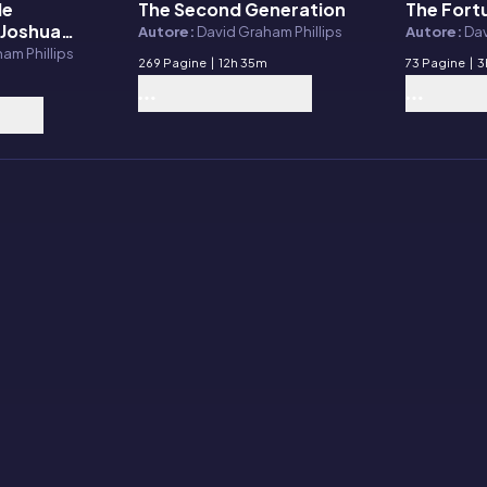
le
The Second Generation
The Fort
E-book
E-book
 Joshua
Autore:
David Graham Phillips
Autore:
Dav
am Phillips
269 Pagine
|
12h 35m
73 Pagine
|
3