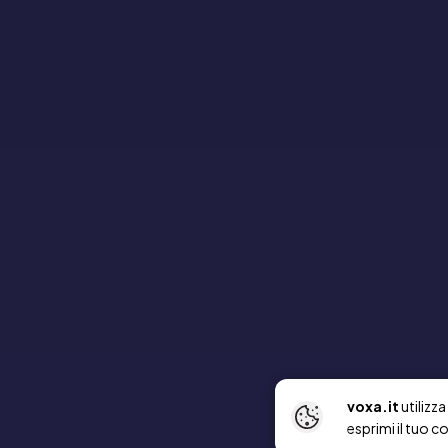
voxa.it
utilizz
esprimi il tuo c