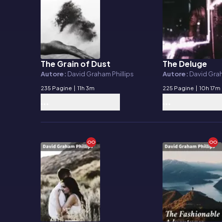
The Grain of Dust
The Deluge
E-book
E-book
Autore:
David Graham Phillips
Autore:
David Grah
235 Pagine
|
11h 3m
225 Pagine
|
10h 17m