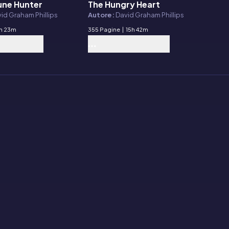
une Hunter
The Hungry Heart
E-book
id Graham Phillips
Autore:
David Graham Phillips
h 23m
355 Pagine
|
15h 42m