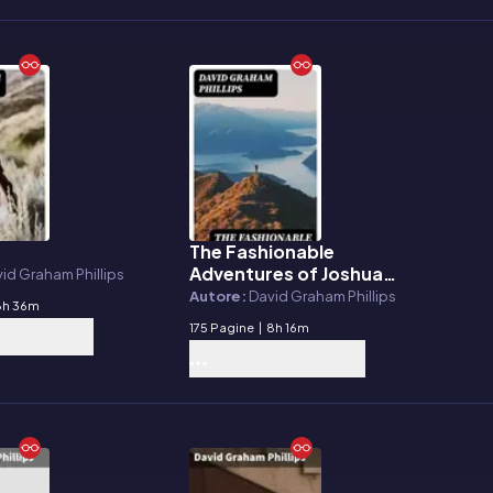
The Fashionable
E-book
Adventures of Joshua
id Graham Phillips
Craig
Autore:
David Graham Phillips
8h 36m
175 Pagine
|
8h 16m