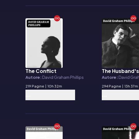
The Conflict
The Husband's
E-book
E-book
Autore:
David Graham Phillips
Autore:
David Grah
219 Pagine
|
10h 32m
294 Pagine
|
13h 37m