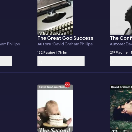
The Great God Success
The Conf
E-book
E-book
am Phillips
Autore:
David Graham Phillips
Autore:
Dav
152 Pagine
|
7h 1m
219 Pagine
|