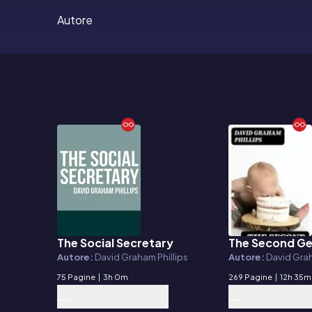
Autore
The Social Secretary
The Second Ge
E-book
E-book
Autore:
David Graham Phillips
Autore:
David Grah
75 Pagine
|
3h 0m
269 Pagine
|
12h 35m