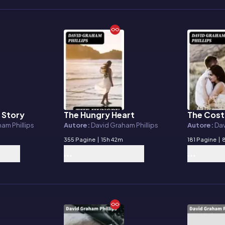
 Story
The Hungry Heart
The Cost
E-book
E-book
am Phillips
Autore:
David Graham Phillips
Autore:
Dav
355 Pagine
|
15h 42m
181 Pagine
|