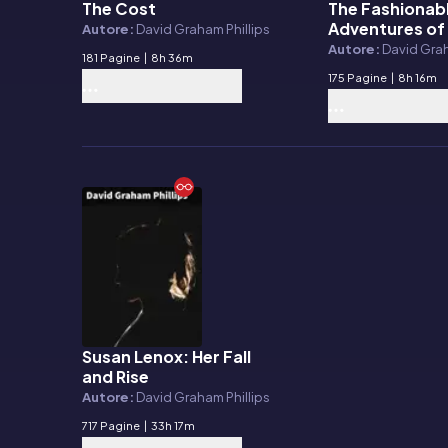
The Cost
The Fashionab
E-book
E-book
Adventures of
Autore:
David Graham Phillips
Craig
Autore:
David Grah
181 Pagine
|
8h 36m
175 Pagine
|
8h 16m
Susan Lenox: Her Fall
E-book
and Rise
Autore:
David Graham Phillips
717 Pagine
|
33h 17m