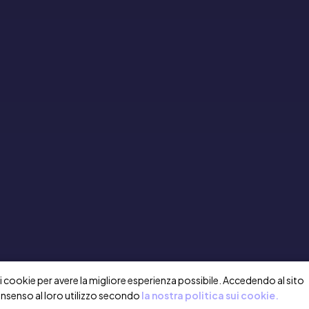
a i cookie per avere la migliore esperienza possibile. Accedendo al sito
onsenso al loro utilizzo secondo
la nostra politica sui cookie.