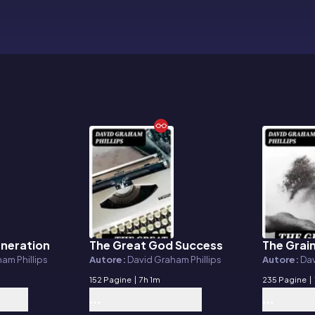
neration
The Great God Success
The Grain
E-book
E-book
am Phillips
Autore:
David Graham Phillips
Autore:
Dav
152 Pagine
|
7h 1m
235 Pagine
|