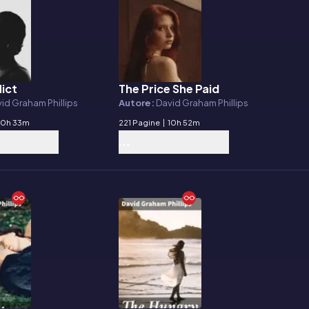
lict
The Price She Paid
E-book
id Graham Phillips
Autore:
David Graham Phillips
10h 33m
221 Pagine
|
10h 52m