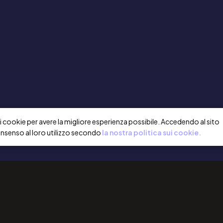
a i cookie per avere la migliore esperienza possibile. Accedendo al sito
onsenso al loro utilizzo secondo
la nostra politica sui cookie.