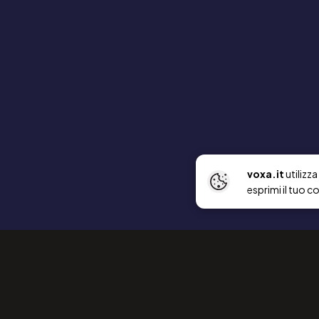
voxa.it
utilizz
esprimi il tuo c