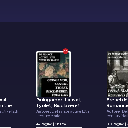
val
Guingamor, Lanval,
French M
E-book
E-book
m the
Tyolet, Bisclaveret:
Romance
de France
Four lais rendered into
Lays of 
active 12th
Autore:
De France active 12th
Autore:
De 
century Marie
century Mar
English prose
46 Pagine
|
2h 19m
140 Pagine
|