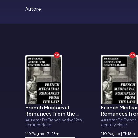
Autore
French Mediaeval
French Mediae
E-book
E-book
Romances from the
Romances fro
Lays of Marie de France
Lays of Marie 
Autore:
De France active 12th
Autore:
De France 
century Marie
century Marie
140 Pagine
|
7h 18m
140 Pagine
|
7h 18m