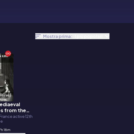
Mostra prima:
I più popolari
ediaeval
s from the
Marie de France
France active 12th
ie
7h 18m