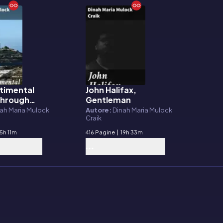
timental
John Halifax,
E-book
through
Gentleman
ah Maria Mulock
Autore:
Dinah Maria Mulock
Craik
5h 11m
416 Pagine
|
19h 33m