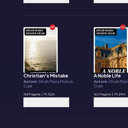
Christian's Mistake
A Noble Life
E-book
E-book
Autore:
Dinah Maria Mulock
Autore:
Dinah Mar
Craik
Craik
164 Pagine
|
7h 32m
162 Pagine
|
7h 29m