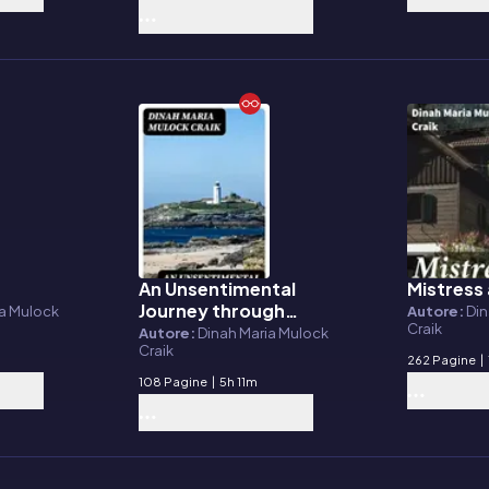
An Unsentimental
Mistress
E-book
E-book
Journey through
ia Mulock
Autore:
Din
Craik
Cornwall
Autore:
Dinah Maria Mulock
Craik
262 Pagine
|
108 Pagine
|
5h 11m