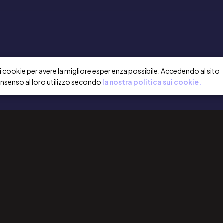
a i cookie per avere la migliore esperienza possibile. Accedendo al sito
onsenso al loro utilizzo secondo
la nostra politica sui cookie.