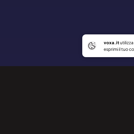
voxa.it
utilizz
esprimi il tuo c