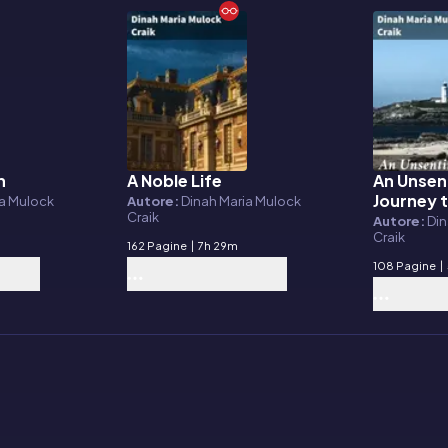
h
A Noble Life
An Unsen
E-book
E-book
Journey 
ia Mulock
Autore:
Dinah Maria Mulock
Craik
Cornwall
Autore:
Din
Craik
162 Pagine
|
7h 29m
108 Pagine
|