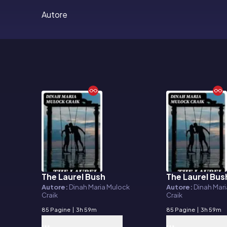
Autore
The Laurel Bush
The Laurel Bus
E-book
E-book
Autore:
Dinah Maria Mulock
Autore:
Dinah Mar
Craik
Craik
85 Pagine
|
3h 59m
85 Pagine
|
3h 59m