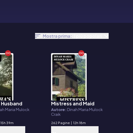
Mostra prima:
I più popolari
s Husband
Mistress and Maid
E-book
ah Maria Mulock
Autore:
Dinah Maria Mulock
Craik
15h 39m
262 Pagine
|
12h 18m