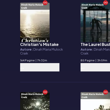
Christian's Mistake
The Laurel Bus
E-book
E-book
Autore:
Dinah Maria Mulock
Autore:
Dinah Mar
Craik
Craik
164 Pagine
|
7h 32m
85 Pagine
|
3h 59m