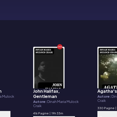
h
John Halifax,
Agatha'
E-book
E-book
Gentleman
ia Mulock
Autore:
Din
Craik
Autore:
Dinah Maria Mulock
Craik
330 Pagine
|
416 Pagine
|
19h 33m