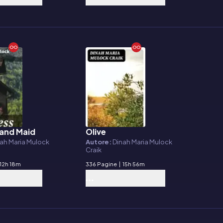
 and Maid
Olive
E-book
ah Maria Mulock
Autore:
Dinah Maria Mulock
Craik
12h 18m
336 Pagine
|
15h 56m