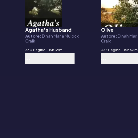
Agatha's Husband
Olive
E-book
E-book
Autore:
Dinah Maria Mulock
Autore:
Dinah Mar
Craik
Craik
330 Pagine
|
15h 39m
336 Pagine
|
15h 56m