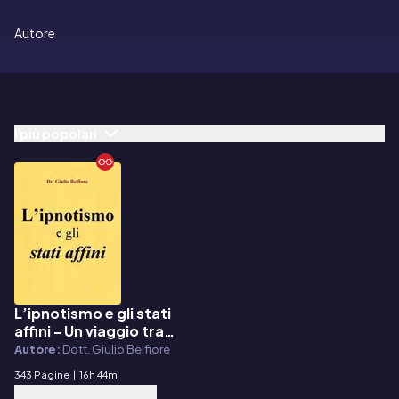
Autore
I più popolari
L’ipnotismo e gli stati
E-book
affini - Un viaggio tra
Scienza, Magia e
Autore:
Dott. Giulio Belfiore
Religione
343 Pagine
|
16h 44m