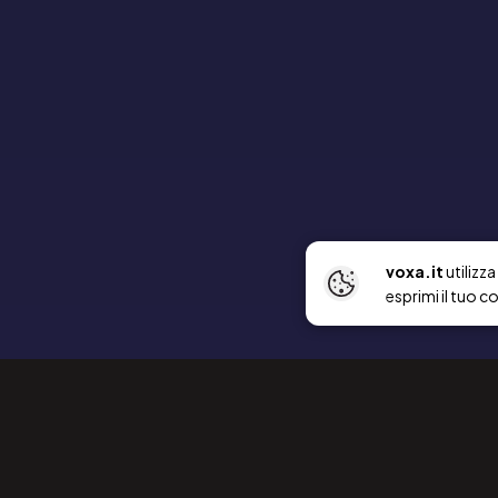
voxa.it
utilizz
esprimi il tuo c