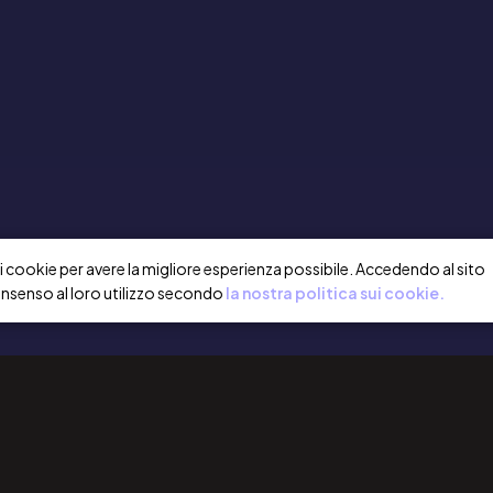
a i cookie per avere la migliore esperienza possibile. Accedendo al sito
onsenso al loro utilizzo secondo
la nostra politica sui cookie.