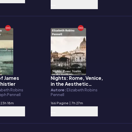
of James
Nights: Rome, Venice,
E-book
histler
in the Aesthetic
Eighties; London, Paris,
zabeth Robins
Autore:
Elizabeth Robins
seph Pennell
Pennell
in the Fighting Nineties
23h 18m
166 Pagine
|
7h 27m