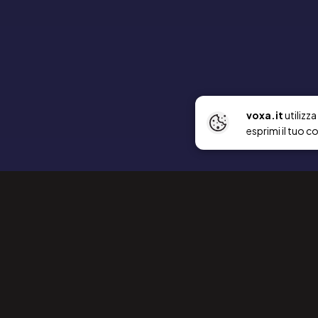
voxa.it
utilizz
esprimi il tuo c