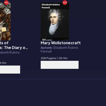
ts of
Mary Wollstonecraft
E-book
: The Diary of
Autore:
Elizabeth Robins
Pennell
y Woman
zabeth Robins
258 Pagine
|
12h 9m
h 11m