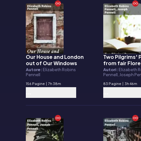
Our House and London
Two Pilgrims' 
E-book
E-book
out of Our Windows
from fair Flor
the eternal cit
Autore:
Elizabeth Robins
Autori:
Elizabeth 
Pennell
Pennell, Joseph Pe
Rome
156 Pagine
|
7h 38m
83 Pagine
|
3h 46m