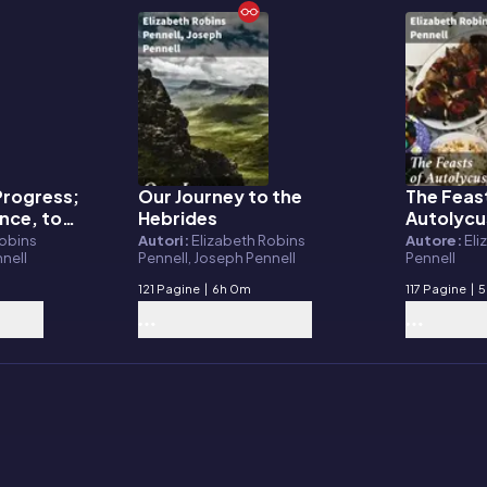
Progress;
Our Journey to the
The Feas
E-book
E-book
ence, to
Hebrides
Autolycus
y of
a Greed
Robins
Autori:
Elizabeth Robins
Autore:
Eli
nnell
Pennell, Joseph Pennell
Pennell
121 Pagine
|
6h 0m
117 Pagine
|
5