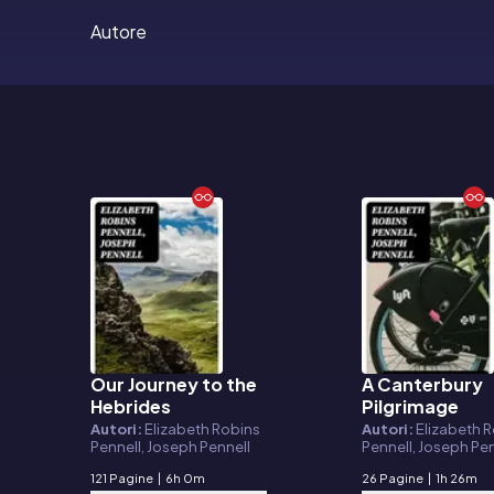
Autore
Our Journey to the
A Canterbury
E-book
E-book
Hebrides
Pilgrimage
Autori:
Elizabeth Robins
Autori:
Elizabeth 
Pennell, Joseph Pennell
Pennell, Joseph Pe
121 Pagine
|
6h 0m
26 Pagine
|
1h 26m