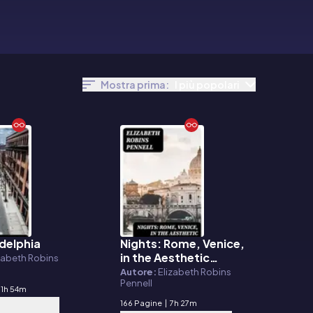
Mostra prima:
I più popolari
delphia
Nights: Rome, Venice,
E-book
in the Aesthetic
zabeth Robins
Eighties; London, Paris,
Autore:
Elizabeth Robins
Pennell
in the Fighting Nineties
11h 54m
166 Pagine
|
7h 27m