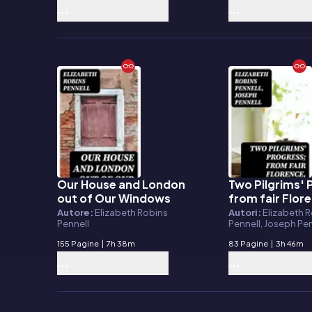
Our House and London
Two Pilgrims' 
E-book
E-book
out of Our Windows
from fair Flor
the eternal cit
Autore:
Elizabeth Robins
Autori:
Elizabeth 
Pennell
Pennell, Joseph Pe
Rome
155 Pagine
|
7h 38m
83 Pagine
|
3h 46m