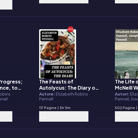
Progress;
The Feasts of
The Life 
E-book
E-book
ence, to
Autolycus: The Diary of
McNeill W
y of
a Greedy Woman
Robins
Autore:
Elizabeth Robins
Autori:
Eli
nnell
Pennell
Pennell, Jo
117 Pagine
|
5h 11m
502 Pagine
|