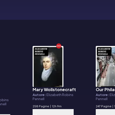
Mary Wollstonecraft
Our Phila
E-book
E-book
Autore:
Elizabeth Robins
Autore:
Eli
Pennell
Pennell
Robins
nnell
258 Pagine
|
12h 9m
247 Pagine
|