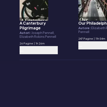
A Canterbury
Our Philadelph
E-book
E-book
Pilgrimage
Autore:
Elizabeth
Pennell
Autori:
Joseph Pennell,
Elizabeth Robins Pennell
247 Pagine
|
11h 54m
26 Pagine
|
1h 26m