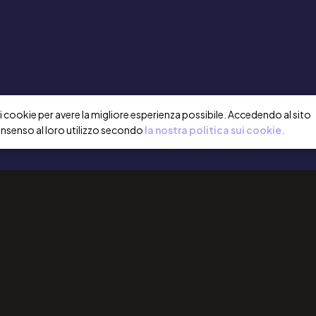
a i cookie per avere la migliore esperienza possibile. Accedendo al sito
onsenso al loro utilizzo secondo
la nostra politica sui cookie.