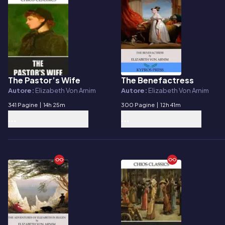
The Pastor’s Wife
The Benefactress
E-book
E-book
Autore:
Elizabeth Von Arnim
Autore:
Elizabeth Von Arnim
341 Pagine
|
14h 25m
300 Pagine
|
12h 41m