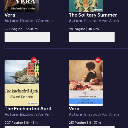
Vera
The Solitary Summer
E-book
E-book
Autore:
Elizabeth Von Arnim
Autore:
Elizabeth Von Arnim
224 Pagine
|
8h 40m
98 Pagine
|
4h 12m
The Enchanted April
Vera
E-book
E-book
Autore:
Elizabeth Von Arnim
Autore:
Elizabeth Von Arnim
207 Pagine
|
8h 45m
213 Pagine
|
8h 37m