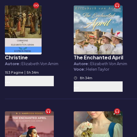
Christine
The Enchanted April
E-book
Audiolibro
Autore:
Elizabeth Von Arnim
Autore:
Elizabeth Von Arnim
Voce:
Helen Taylor
153 Pagine
|
5h 34m
8h 34m