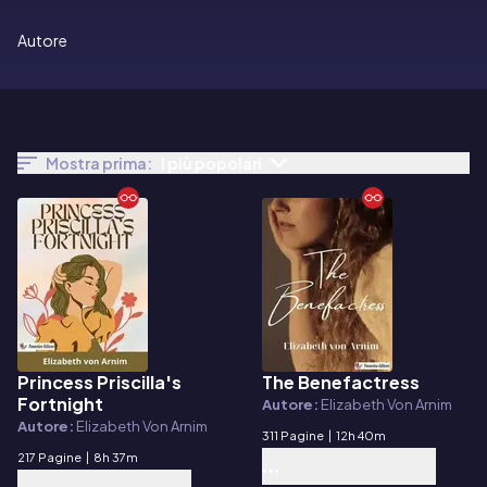
Autore
Mostra prima:
I più popolari
Princess Priscilla's
The Benefactress
E-book
E-book
Fortnight
Autore:
Elizabeth Von Arnim
Autore:
Elizabeth Von Arnim
311 Pagine
|
12h 40m
217 Pagine
|
8h 37m