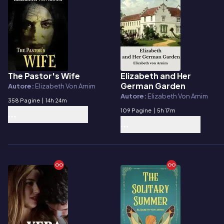
The Pastor's Wife
Elizabeth and Her
E-book
E-book
German Garden
Autore:
Elizabeth Von Arnim
Autore:
Elizabeth Von Arnim
358 Pagine
|
14h 24m
109 Pagine
|
5h 17m