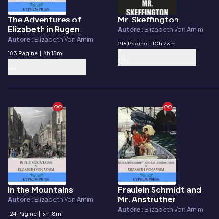
The Adventures of
Mr. Skeffington
E-book
E-book
Elizabeth in Rugen
Autore:
Elizabeth Von Arnim
Autore:
Elizabeth Von Arnim
216 Pagine
|
10h 23m
183 Pagine
|
8h 15m
In the Mountains
Fraulein Schmidt and
E-book
E-book
Mr. Anstruther
Autore:
Elizabeth Von Arnim
Autore:
Elizabeth Von Arnim
124 Pagine
|
6h 18m