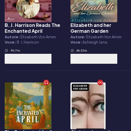
B. J. Harrison Reads The
Elizabeth and her
Audiolibro
Audiolibro
Enchanted April
German Garden
Autore:
Elizabeth Von Arnim
Autore:
Elizabeth Von Arnim
Voce:
B. J. Harrison
Voce:
Ashleigh Jane
9h 7m
4h 51m