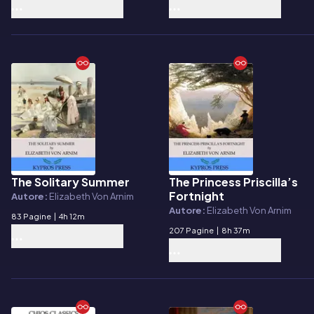
The Solitary Summer
The Princess Priscilla’s
E-book
E-book
Fortnight
Autore:
Elizabeth Von Arnim
Autore:
Elizabeth Von Arnim
83 Pagine
|
4h 12m
207 Pagine
|
8h 37m