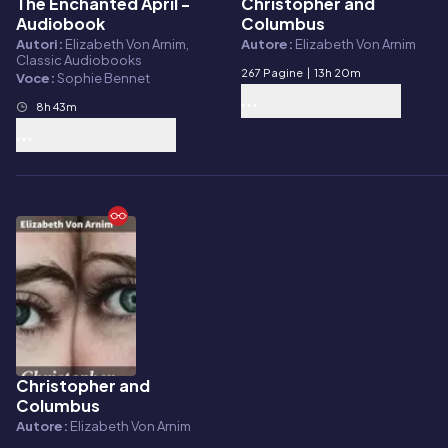
The Enchanted April -
Christopher and
Audiolibro
E-book
Audiobook
Columbus
Autori:
Elizabeth Von Arnim,
Autore:
Elizabeth Von Arnim
Classic Audiobooks
267 Pagine
|
13h 20m
Voce:
Sophie Bennet
8h 43m
Christopher and
E-book
Columbus
Autore:
Elizabeth Von Arnim