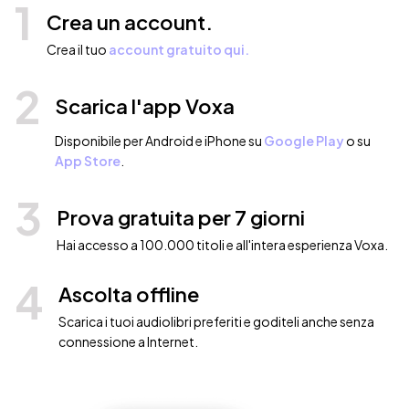
1
Crea un account.
Crea il tuo
account gratuito qui.
2
Scarica l'app Voxa
Disponibile per Android e iPhone su
Google Play
o su
App Store
.
3
Prova gratuita per 7 giorni
Hai accesso a 100.000 titoli e all'intera esperienza Voxa.
4
Ascolta offline
Scarica i tuoi audiolibri preferiti e goditeli anche senza
connessione a Internet.