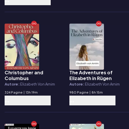
Christopher and
The Adventures of
E-book
E-book
Columbus
Elizabeth in Rügen
Autore:
Elizabeth Von Arnim
Autore:
Elizabeth Von Arnim
324 Pagine
|
13h 19m
980 Pagine
|
8h 15m