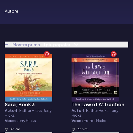
Autore
Mostra prima:
I più popolari
Sara, Book 3
The Law of Attraction
Audiolibro
Audiolibro
Autori:
Esther Hicks, Jerry
Autori:
Esther Hicks, Jerry
Hicks
Hicks
Voce:
Jerry Hicks
Voce:
Esther Hicks
4h 7m
6h 2m