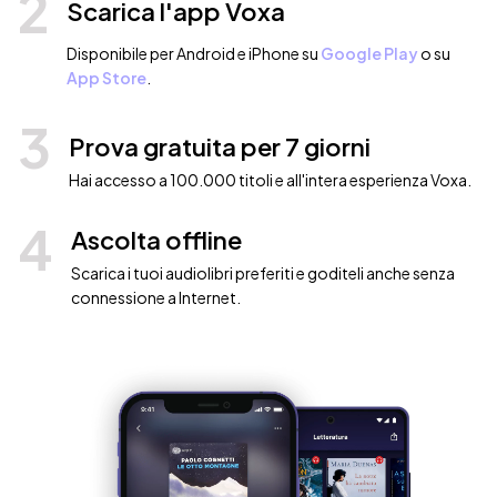
2
Scarica l'app Voxa
Disponibile per Android e iPhone su
Google Play
o su
App Store
.
3
Prova gratuita per 7 giorni
Hai accesso a 100.000 titoli e all'intera esperienza Voxa.
4
Ascolta offline
Scarica i tuoi audiolibri preferiti e goditeli anche senza
connessione a Internet.