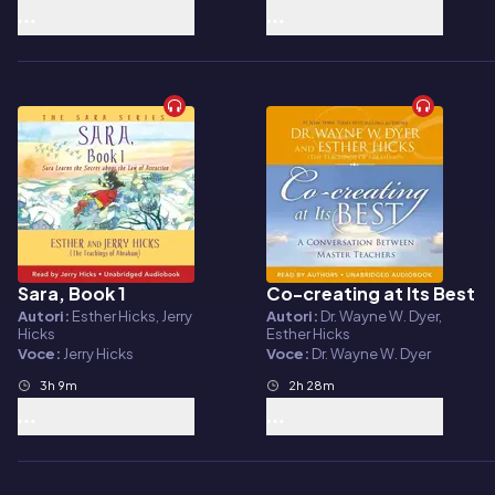
Sara, Book 1
Co-creating at Its Best
Audiolibro
Audiolibro
Autori:
Esther Hicks, Jerry
Autori:
Dr. Wayne W. Dyer,
Hicks
Esther Hicks
Voce:
Jerry Hicks
Voce:
Dr. Wayne W. Dyer
3h 9m
2h 28m