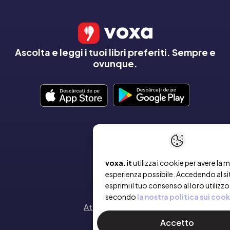
Ascolta e leggi i tuoi libri preferiti. Sempre e
ovunque.
AZIENDA
Chi siamo
voxa.it
utilizza i cookie per avere la m
esperienza possibile. Accedendo al si
Contatto
esprimi il tuo consenso al loro utilizzo
secondo
la nostra politica sui cook
Attiva un voucher
Accetto