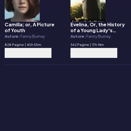
Camilla; or, A Picture
Evelina, Or, the History
E-book
E-book
of Youth
of a Young Lady's
Entrance into the
Autore:
Fanny Burney
Autore:
Fanny Burney
World
828 Pagine
|
40h 55m
362 Pagine
|
17h 14m