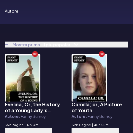
Autore
Mostra prima:
I più popolari
Evelina, Or, the History
Camilla; or, A Picture
E-book
E-book
of a Young Lady's
of Youth
Entrance into the
Autore:
Fanny Burney
Autore:
Fanny Burney
World
362 Pagine
|
17h 14m
828 Pagine
|
40h 55m