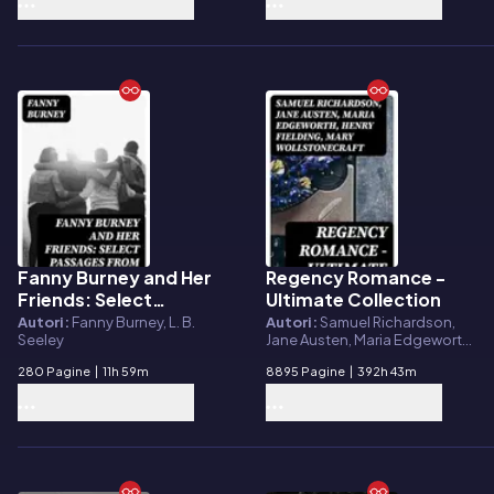
Fanny Burney and Her
Regency Romance -
E-book
E-book
Friends: Select
Ultimate Collection
Passages from Her
Autori:
Fanny Burney, L. B.
Autori:
Samuel Richardson,
Seeley
Jane Austen, Maria Edgeworth,
Diary and Other
Henry Fielding, Mary
Writings
280 Pagine
|
11h 59m
8895 Pagine
|
392h 43m
Wollstonecraft, William
Makepeace Thackeray, Fanny
Burney, Eliza Haywood, Pierre
Choderlos de Laclos, Mrs.
Olifant