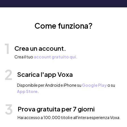
Come funziona?
1
Crea un account.
Crea il tuo
account gratuito qui.
2
Scarica l'app Voxa
Disponibile per Android e iPhone su
Google Play
o su
App Store
.
3
Prova gratuita per 7 giorni
Hai accesso a 100.000 titoli e all'intera esperienza Voxa.