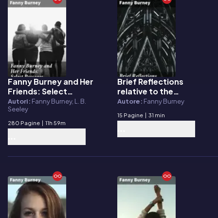
Fanny Burney and Her
Brief Reflections
E-book
E-book
Friends: Select
relative to the
Passages from Her
Emigrant French
Autori:
Fanny Burney, L. B.
Autore:
Fanny Burney
Seeley
Diary and Other
Clergy
15 Pagine
|
31 min
Writings
280 Pagine
|
11h 59m