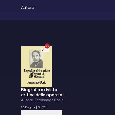
Autore
Biografia e rivista
E-book
critica delle opere di
Francesco Domenico
Autore:
Ferdinando Bosio
Guerrazzi
75 Pagine
|
3h 22m