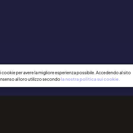
a i cookie per avere la migliore esperienza possibile. Accedendo al sito
onsenso al loro utilizzo secondo
la nostra politica sui cookie.