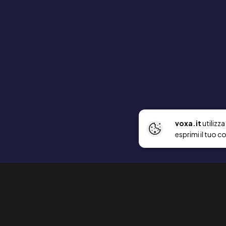
voxa.it
utilizz
esprimi il tuo c