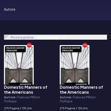
Autore
Mostra prima:
I più popolari
Domestic Manners of
Domestic Manners of
E-book
E-book
the Americans
the Americans
Autore:
Frances Milton
Autore:
Frances Milton
Trollope
Trollope
275 Pagine
|
13h 0m
275 Pagine
|
13h 0m