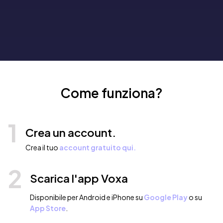
Come funziona?
1
Crea un account.
Crea il tuo
account gratuito qui.
2
Scarica l'app Voxa
Disponibile per Android e iPhone su
Google Play
o su
App Store
.