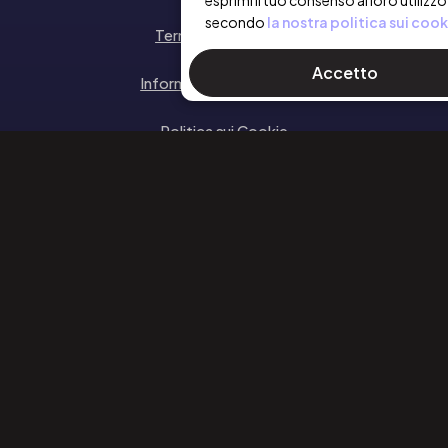
esprimi il tuo consenso al loro utilizzo
secondo
la nostra politica sui cook
Termini e Condizioni
Accetto
Informativa sulla privacy
Politica sui Cookie
SEGUICI
Facebook
Instagram
Linkedin