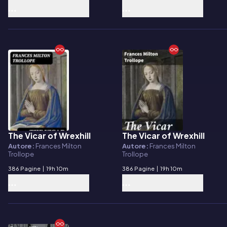
The Vicar of Wrexhill
The Vicar of Wrexhill
E-book
E-book
Autore:
Frances Milton
Autore:
Frances Milton
Trollope
Trollope
386 Pagine
|
19h 10m
386 Pagine
|
19h 10m