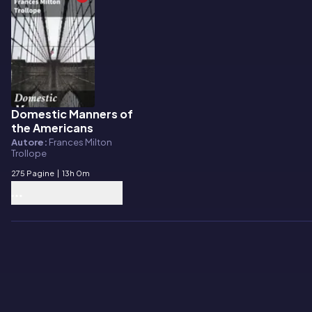
Domestic Manners of
E-book
the Americans
Autore:
Frances Milton
Trollope
275 Pagine
|
13h 0m