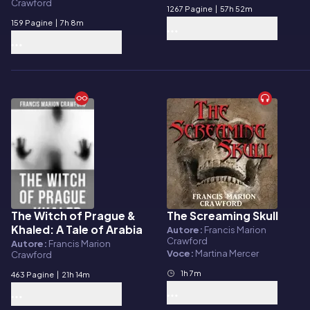
Crawford
1267 Pagine
|
57h 52m
159 Pagine
|
7h 8m
The Witch of Prague &
The Screaming Skull
E-book
Audiolibro
Khaled: A Tale of Arabia
Autore:
Francis Marion
Crawford
Autore:
Francis Marion
Voce:
Martina Mercer
Crawford
1h 7m
463 Pagine
|
21h 14m