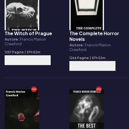
The Witch of Prague
The Complete Horror
E-book
E-book
Novels
Autore:
Francis Marion
Crawford
Autore:
Francis Marion
Crawford
1257 Pagine
|
57h 52m
1266 Pagine
|
57h 52m