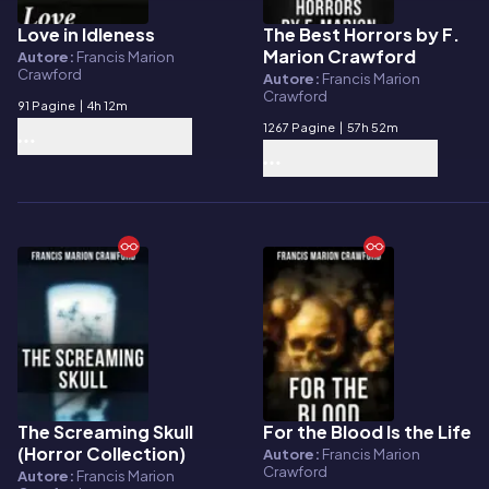
Love in Idleness
The Best Horrors by F.
E-book
E-book
Marion Crawford
Autore:
Francis Marion
Crawford
Autore:
Francis Marion
Crawford
91 Pagine
|
4h 12m
1267 Pagine
|
57h 52m
The Screaming Skull
For the Blood Is the Life
E-book
E-book
(Horror Collection)
Autore:
Francis Marion
Crawford
Autore:
Francis Marion