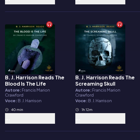
B. J. Harrison Reads The
B. J. Harrison Reads The
Audiolibro
Audiolibro
Blood Is The Life
Screaming Skull
Autore:
Francis Marion
Autore:
Francis Marion
Crawford
Crawford
Voce:
B. J. Harrison
Voce:
B. J. Harrison
40 min
1h 12m