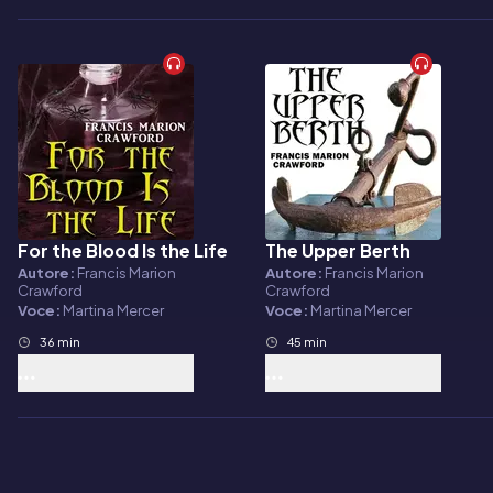
For the Blood Is the Life
The Upper Berth
Audiolibro
Audiolibro
Autore:
Francis Marion
Autore:
Francis Marion
Crawford
Crawford
Voce:
Martina Mercer
Voce:
Martina Mercer
36 min
45 min