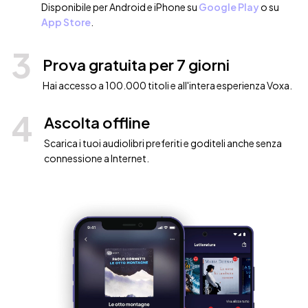
Disponibile per Android e iPhone su
Google Play
o su
App Store
.
3
Prova gratuita per 7 giorni
Hai accesso a 100.000 titoli e all'intera esperienza Voxa.
4
Ascolta offline
Scarica i tuoi audiolibri preferiti e goditeli anche senza
connessione a Internet.