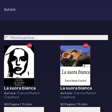
Autore
Mostra prima:
I più popolari
La suora bianca
La suora bianca
E-book
E-book
Autore:
Francis Marion
Autore:
Francis Marion
Crawford
Crawford
183 Pagine
|
7h 26m
181 Pagine
|
7h 26m