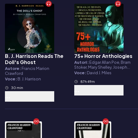
B. J. Harrison Reads The
75+ Horror Anthologies
Audiolibro
Audiolibro
Doll's Ghost
Autori:
Edgar Allan Poe, Bram
Stoker, Mary Shelley, Joseph
Autore:
Francis Marion
Sheridan Le Fanu, Robert Louis
Voce:
David J. Miles
Crawford
Stevenson, Howard Phillips
Voce:
B. J. Harrison
Lovecraft, Algernon
87h 49m
Blackwood, Francis Marion
30 min
Crawford, Robert W.
Chambers