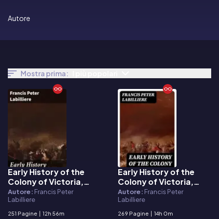
Autore
Mostra prima:
I più popolari
Early History of the
Early History of the
E-book
E-book
Colony of Victoria,
Colony of Victoria,
Volume I
Volume II
Autore:
Francis Peter
Autore:
Francis Peter
Labilliere
Labilliere
251 Pagine
|
12h 56m
269 Pagine
|
14h 0m