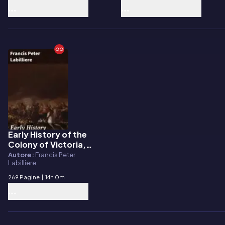
Early History of the
E-book
Colony of Victoria,
Volume II
Autore:
Francis Peter
Labilliere
269 Pagine
|
14h 0m