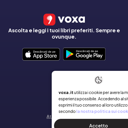
Ascolta e leggi i tuoi libri preferiti. Sempre e
ovunque.
AZIENDA
Chi siamo
voxa.it
utilizza i cookie per avere la m
esperienza possibile. Accedendo al si
Contatto
esprimi il tuo consenso al loro utilizzo
secondo
la nostra politica sui cook
Attiva un voucher
Accetto