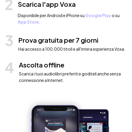
2
Scarica l'app Voxa
Disponibile per Android e iPhone su
Google Play
o su
App Store
.
3
Prova gratuita per 7 giorni
Hai accesso a 100.000 titoli e all'intera esperienza Voxa.
4
Ascolta offline
Scarica i tuoi audiolibri preferiti e goditeli anche senza
connessione a Internet.